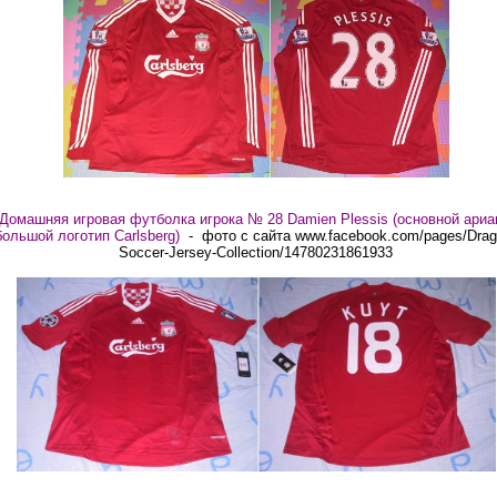
Домашняя игровая футболка игрока № 28 Damien Plessis (основной ариа
большой логотип Carlsberg)
- фото с сайта www.facebook.com/pages/Drag
Soccer-Jersey-Collection/14780231861933