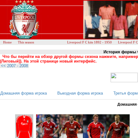
Home
This season
Liverpool F C kits 1892 - 1950
Liverpool F C
История формы Ф
Что бы перейти на обзор другой формы сезона нажмите, например
(Лиговый)). На этой странице новый интерфейс.
<< 2007 - 2008
Домашняя форма игрока
Выездная форма игрока
Третья форм
Домашняя ф