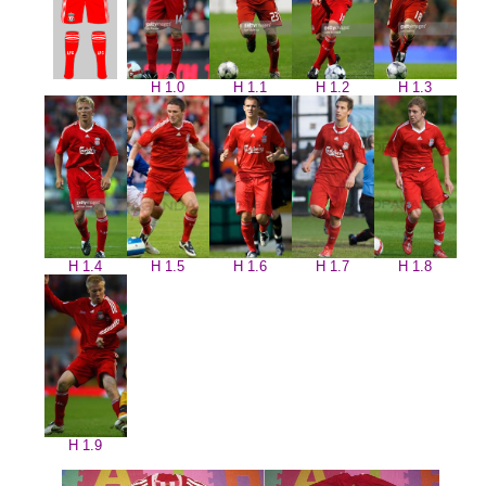
H 1.0
H 1.1
H 1.2
H 1.3
H 1.4
H 1.5
H 1.6
H 1.7
H 1.8
H 1.9