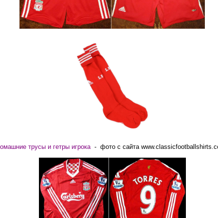
омашние трусы и гетры игрока
- фото с сайта www.classicfootballshirts.c