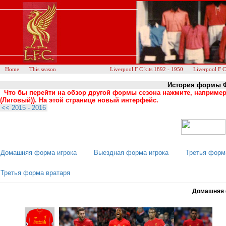
Home
This season
Liverpool F C kits 1892 - 1950
Liverpool F C
История формы ФК
Что бы перейти на обзор другой формы сезона нажмите, например
(Лиговый)). На этой странице новый интерфейс.
<< 2015 - 2016
Домашняя форма игрока
Выездная форма игрока
Третья форм
Третья форма вратаря
Домашняя ф