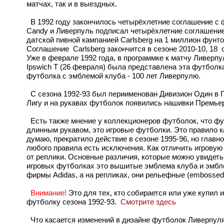
матчах, так и в выездных.
В 1992 году закончилось четырёхлетние соглашение с
Candy и Ливерпуль подписал четырёхлетние соглашение
датской пивной кампанией Carlsberg на 1 миллион фунтов
Соглашение Carlsberg закончится в сезоне 2010-10, 18 
Уже в феврале 1992 года, в программке к матчу Ливерпу
Ipswich T (26 февраля) была представлена эта футболк
футболка с эмблемой клуба - 100 лет Ливерпулю.
С сезона 1992-93 был периименован Дивизион Один в 
Лигу и на рукавах футболок появились нашивки Премьер
Есть также мнение у коллекционеров футболок, что фу
длинным рукавом, это игровые футболки. Это правило к
думаю, прекратило действие в сезоне 1995-96, но главно
любого правила есть исключения. Как отличить игрову
от реплики. Основные различия, которые можно увидеть
игровых футболках это вышитые эмблема клуба и эмб
фирмы Adidas, а на репликах, они рельефные (embossed
Внимание!
Это для тех, кто собирается или уже купил 
футболку сезона 1992-93.
Смотрите здесь
Что касается изменений в дизайне футболок Ливерпуля