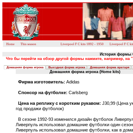
Home
This season
Liverpool F C kits 1892 - 1950
Liverpool F C ki
История формы Ф.
Что бы перейти на обзор другой формы нажмите, например, на "
Домашняя форма игрока
Выездная форма игрока
Домашняя форма вратаря
Домашняя форма игрока (Home kits)
Фирма изготовитель:
Adidas
Спонсор на футболке:
Carlsberg
Цена на реплику с коротким рукавом:
Ј30,99 (Цена у
год продажи футболок)
В сезоне 1992-93 изменился дизайн футболок Ливерпу
Ливерпуль использовал домашние футболки один сезон,
Ливерпуль использовал домашние футболки, как в дом