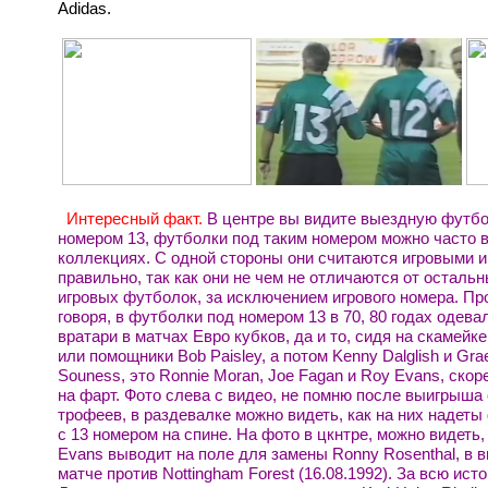
Adidas.
Интересный факт.
В центре вы видите выездную футбо
номером 13, футболки под таким номером можно часто в
коллекциях. С одной стороны они считаются игровыми и
правильно, так как они не чем не отличаются от осталь
игровых футболок, за исключением игрового номера. П
говоря, в футболки под номером 13 в 70, 80 годах одева
вратари в матчах Евро кубков, да и то, сидя на скамейк
или помощники Bob Paisley, а потом Kenny Dalglish и Gr
Souness, это Ronnie Moran, Joe Fagan и Roy Evans, скор
на фарт. Фото слева с видео, не помню после выигрыша 
трофеев, в раздевалке можно видеть, как на них надеты
с 13 номером на спине. На фото в цкнтре, можно видеть,
Evans выводит на поле для замены Ronny Rosenthal, в 
матче против Nottingham Forest (16.08.1992). За всю ист