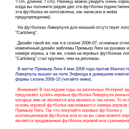
? cm, длинна: ? cm). Разницу можно увидеть очень хоро
когда вы положите рядом две эти футболки (единственн
эта футболка не изготовлена, как написано в моём
предупреждении).
На футболках Ливерпуля для юношей отсутствует лог
"Carlsberg".
Дизайн такой же, как и в сезоне 2006-07, основные отли
изменённый дизайн эмблемы Премьер Лиги на рукавах и
номере игрока, а так же, снова на игровых футболках ло
"Carlsberg" стал крупнее, чем на репликах.
В матче Премьер Лиги 4 мая 2008 года против Манчест
Ливерпуль вышел на поле Энфилда в домашнем компле
формы сезона 2008-10 (читайте ниже).
Внимание! В последние годы на различных Интернет а
предлагают купить игровые футболки Ливерпуля разных
которые ими не являются или являются частично. То ест
основу игровой футболки наклеиваются номера игроков
Премьер Лиги. Так что покупайте игровые футболки у
коллекционеров футболок или если вы сами можете опр
является продаваемая футболка игровой или сувенирно