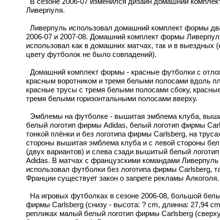
В сезоне 2006-07 изменился дизайн домашний компле
Ливерпуля.
Ливерпуль использовал домашний комплект формы два
2006-07 и 2007-08. Домашний комплект формы Ливерпул
использовал как в домашних матчах, так и в выездных (
цвету футболок не было совпадений).
Домашний комплект формы - красные футболки с отл
красным воротником и тремя белыми полосами вдоль пл
красные трусы с тремя белыми полосами сбоку, красные
тремя белыми горизонтальными полосами вверху.
Эмблемы на футболке - вышитая эмблема клуба, выш
белый логотип фирмы Adidas, белый логотип фирмы Carl
тонкой плёнки и без логотипа фирмы Carlsberg, на труса
стороны вышитая эмблема клуба и с левой стороны бе
(двух вариантов) и слева сзади вышитый белый логоти
Adidas. В матчах с французскими командами Ливерпуль
использовал футболки без логотипа фирмы Carlsberg, та
Франции существует закон о запрете рекламы Алкоголя.
На игровых футболках в сезоне 2006-08, большой белы
фирмы Carlsberg (снизу - высота: ? cm, длинна: 27,94 cm)
репликах малый белый логотип фирмы Carlsberg (сверху