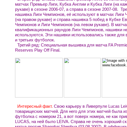
матчах Премьер Лиги, Кубка Англии и Кубка Лиги (на ка
рукаве) в сезоне 2006-07, а справа в сезоне 2007-08. Тре
нашивка Лиги Чемпионов, её используют в матчах Лиги
(на правом рукаве) и справа нашивка 5 побед в Кубке Е
Чемпионов и Лиги Чемпионов (на левом рукаве). В матча
квалификационных раундов Лиги Чемпионов, нашивки н
используются. Эти нашивки использовались также для
и третьих футболок.
Третий ряд: Специальная вышивка для матча FA Premie
Reserves Play Off Final.
Интересный факт.
Свою карьеру в Ливерпуле Lucas Lei
товарищеских матчей. Для него для этих матчей была и
футболка с номером 21, а вот поверх номера, не как пр
LUCAS, на ней было LEIVA. Справа не очень хороший ск
матча против Shanghai Shenhua (03.08.2007). В оффици