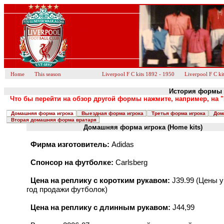
Home
This season
Liverpool F C kits 1892 - 1950
Liverpool F C ki
История формы Ф
Что бы перейти на обзор другой формы нажмите, например, на "
Домашняя форма игрока
Выездная форма игрока
Третья форма игрока
Дом
Вторая домашняя форма вратаря
Домашняя форма игрока (Home kits)
Фирма изготовитель:
Adidas
Спонсор на футболке:
Carlsberg
Цена на реплику с коротким рукавом:
J39.99 (Цены у
год продажи футболок)
Цена на реплику с длинным рукавом:
J44,99